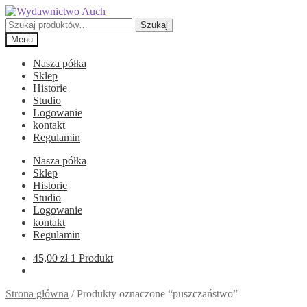
Przejdź
Przejdź
do
do
Szukaj:
Szukaj
nawigacji
treści
Menu
Nasza półka
Sklep
Historie
Studio
Logowanie
kontakt
Regulamin
Nasza półka
Sklep
Historie
Studio
Logowanie
kontakt
Regulamin
45,00
zł
1 Produkt
Strona główna
/
Produkty oznaczone “puszczaństwo”