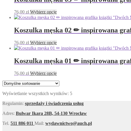
Ten
76,00
zł
Wybierz opcje
produkt
ma
wiele
Koszulka męska 02 ✏︎ inspirowana gra
wariantów.
Opcje
Ten
76,00
zł
Wybierz opcje
można
produkt
wybrać
ma
na
wiele
stronie
Koszulka męska 01 ✏︎ inspirowana gra
wariantów.
produktu
Opcje
Ten
76,00
zł
Wybierz opcje
można
produkt
wybrać
ma
na
wiele
stronie
Wyświetlanie wszystkich wyników: 5
wariantów.
produktu
Opcje
Regulamin:
sprzedaży i świadczenia usług
można
wybrać
Adres:
Bulwar Ikara 28B, 54-130 Wrocław
na
stronie
Tel.
511 886 011
Mail:
wydawnictwo@auch.pl
produktu