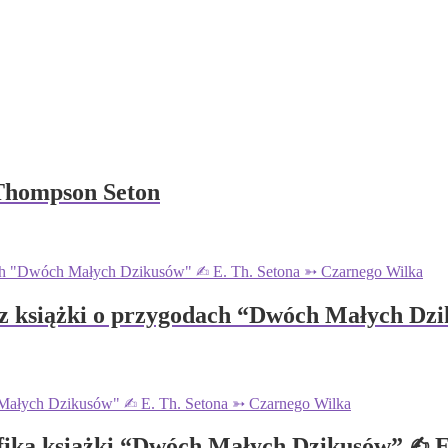
Thompson Seton
 z książki o przygodach “Dwóch Małych Dzi
fiką książki “Dwóch Małych Dzikusów” ✍︎ 