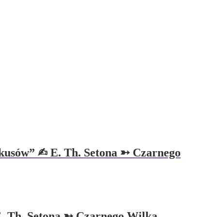
kusów” ✍︎ E. Th. Setona ➳ Czarnego
E. Th. Setona ➳ Czarnego Wilka