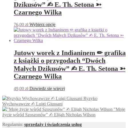
wybrać
Dzikusów” ✍︎ E. Th. Setona ➳
na
Czarnego Wilka
stronie
produktu
Ten
76,00
zł
Wybierz opcje
produkt
ma
wiele
wariantów.
Opcje
Jutowy worek z Indianinem ✏︎ grafika
można
z książki o przygodach “Dwóch
wybrać
na
Małych Dzikusów” ✍︎ E. Th. Setona ➳
stronie
Czarnego Wilka
produktu
49,00
zł
Dowiedz się więcej
Ryzyko
Wychowawcze ✍︎ Luigi Giussani
"Moje
życie wśród Szoszonów" ✍︎ Elijah Nicholas Wilson
Regulamin:
sprzedaży i świadczenia usług