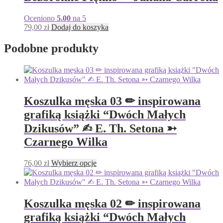
Oceniono
5.00
na 5
79,00
zł
Dodaj do koszyka
Podobne produkty
Koszulka męska 03 ✏︎ inspirowana
grafiką książki “Dwóch Małych
Dzikusów” ✍︎ E. Th. Setona ➳
Czarnego Wilka
Ten
76,00
zł
Wybierz opcje
produkt
ma
wiele
wariantów.
Koszulka męska 02 ✏︎ inspirowana
Opcje
grafiką książki “Dwóch Małych
można