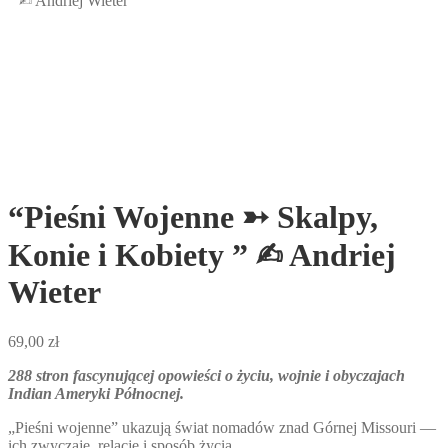
” ✍︎ Andriej Wieter
“Pieśni Wojenne ➳ Skalpy,
Konie i Kobiety ” ✍︎ Andriej
Wieter
69,00
zł
288 stron fascynującej opowieści o życiu, wojnie i obyczajach
Indian Ameryki Północnej.
„Pieśni wojenne” ukazują świat nomadów znad Górnej Missouri —
ich zwyczaje, relacje i sposób życia.