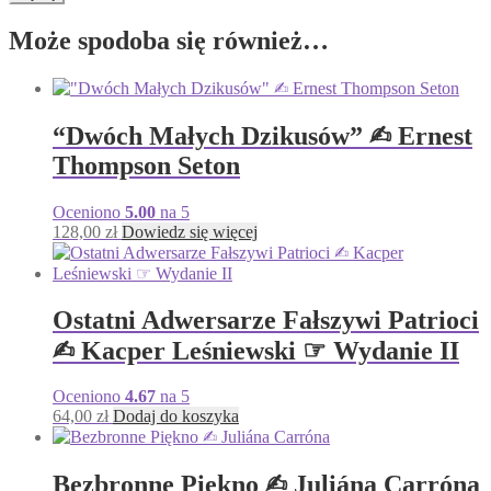
Może spodoba się również…
“Dwóch Małych Dzikusów” ✍︎ Ernest
Thompson Seton
Oceniono
5.00
na 5
128,00
zł
Dowiedz się więcej
Ostatni Adwersarze Fałszywi Patrioci
✍︎ Kacper Leśniewski ☞ Wydanie II
Oceniono
4.67
na 5
64,00
zł
Dodaj do koszyka
Bezbronne Piękno ✍︎ Juliána Carróna