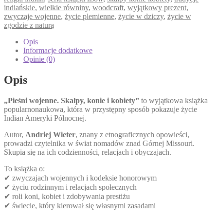
indiańskie
,
wielkie równiny
,
woodcraft
,
wyjątkowy prezent
,
zwyczaje wojenne
,
życie plemienne
,
życie w dziczy
,
życie w
zgodzie z naturą
Opis
Informacje dodatkowe
Opinie (0)
Opis
„Pieśni wojenne. Skalpy, konie i kobiety”
to wyjątkowa książka
popularnonaukowa, która w przystępny sposób pokazuje życie
Indian Ameryki Północnej.
Autor,
Andriej Wieter
, znany z etnograficznych opowieści,
prowadzi czytelnika w świat nomadów znad Górnej Missouri.
Skupia się na ich codzienności, relacjach i obyczajach.
To książka o:
✔ zwyczajach wojennych i kodeksie honorowym
✔ życiu rodzinnym i relacjach społecznych
✔ roli koni, kobiet i zdobywania prestiżu
✔ świecie, który kierował się własnymi zasadami