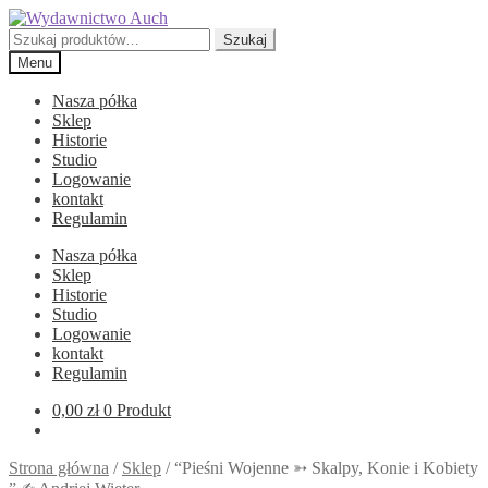
Przejdź
Przejdź
do
do
Szukaj:
Szukaj
nawigacji
treści
Menu
Nasza półka
Sklep
Historie
Studio
Logowanie
kontakt
Regulamin
Nasza półka
Sklep
Historie
Studio
Logowanie
kontakt
Regulamin
0,00
zł
0 Produkt
Strona główna
/
Sklep
/
“Pieśni Wojenne ➳ Skalpy, Konie i Kobiety