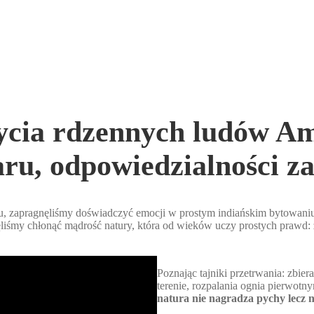
ycia rdzennych ludów A
ru, odpowiedzialności za
 zapragnęliśmy doświadczyć emocji w prostym indiańskim bytowaniu
agnęliśmy chłonąć mądrość natury, która od wieków uczy prostych praw
Poznając tajniki przetrwania: zbi
terenie, rozpalania ognia pierwotn
natura nie nagradza pychy lecz n