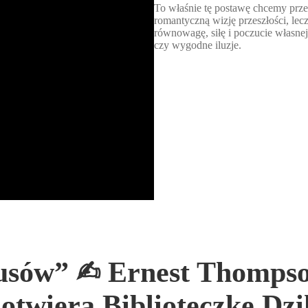
To właśnie tę postawę chcemy prze
romantyczną wizję przeszłości, lec
równowagę, siłę i poczucie własne
czy wygodne iluzje.
sów” ✍︎ Ernest Thompson
 otwiera Biblioteczkę Dz