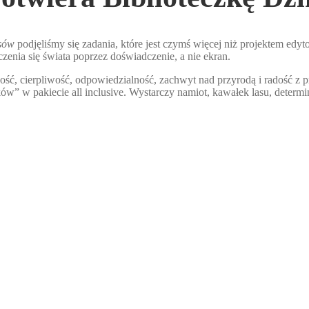
sów
podjęliśmy się zadania, które jest czymś więcej niż projektem edy
zenia się świata poprzez doświadczenie, a nie ekran.
lność, cierpliwość, odpowiedzialność, zachwyt nad przyrodą i radość 
 w pakiecie all inclusive. Wystarczy namiot, kawałek lasu, determin
 przygody i charakteru