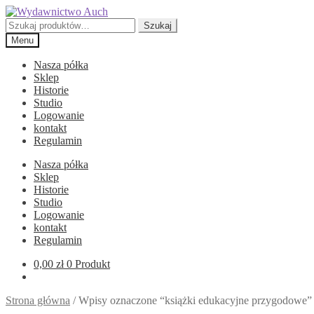
Przejdź
Przejdź
do
do
Szukaj:
Szukaj
nawigacji
treści
Menu
Nasza półka
Sklep
Historie
Studio
Logowanie
kontakt
Regulamin
Nasza półka
Sklep
Historie
Studio
Logowanie
kontakt
Regulamin
0,00
zł
0 Produkt
Strona główna
/
Wpisy oznaczone “książki edukacyjne przygodowe”