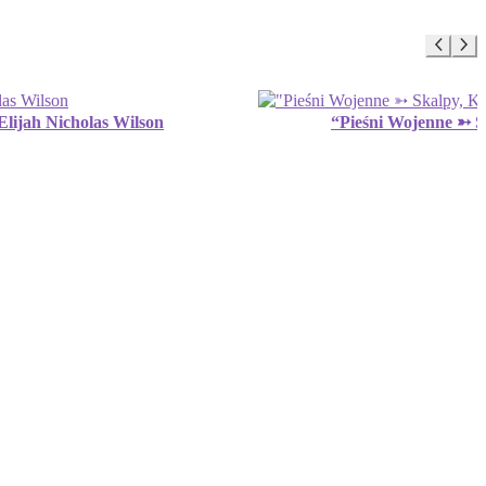
Elijah Nicholas Wilson
“Pieśni Wojenne ➳ Sk