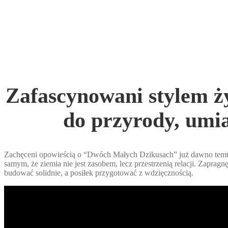
Zafascynowani stylem ż
do przyrody, umia
Zachęceni opowieścią o “Dwóch Małych Dzikusach” już dawno temu,
samym, że ziemia nie jest zasobem, lecz przestrzenią relacji. Zapr
budować solidnie, a posiłek przygotować z wdzięcznością.