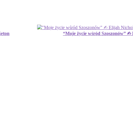
Seton
“Moje życie wśród Szoszonów” ✍︎ 