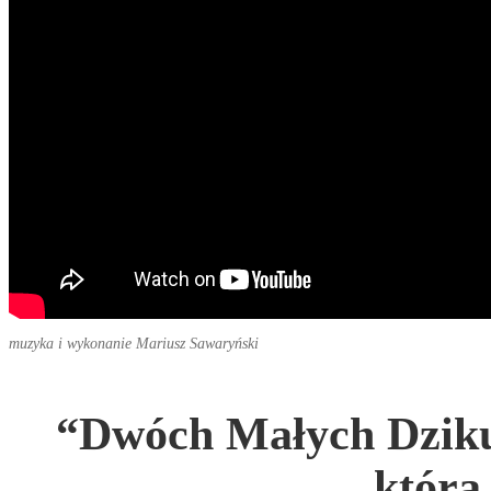
muzyka i wykonanie Mariusz Sawaryński
“Dwóch Małych Dziku
która