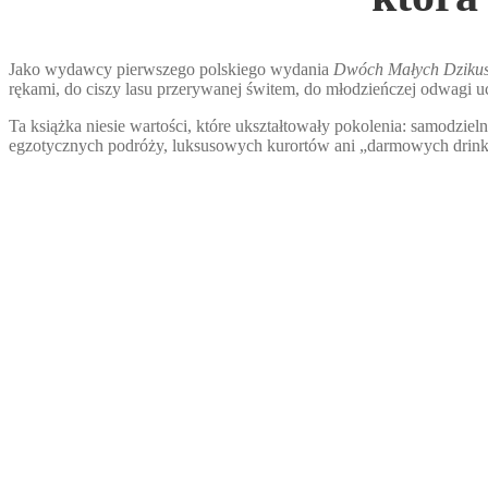
Jako wydawcy pierwszego polskiego wydania
Dwóch Małych Dziku
rękami, do ciszy lasu przerywanej świtem, do młodzieńczej odwagi uc
Ta książka niesie wartości, które ukształtowały pokolenia: samodzie
egzotycznych podróży, luksusowych kurortów ani „darmowych drinków”
Dwóch Małych Dzikusów
➳
Książka, która rozpala ogień