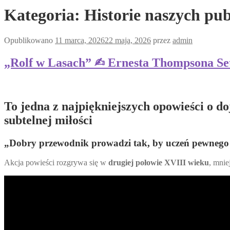
Kategoria:
Historie naszych pub
Opublikowano
11 marca, 2026
22 maja, 2026
przez
admin
„Rolf w Lasach” ✍︎ Ernesta Thompsona Set
To jedna z najpiękniejszych opowieści o d
subtelnej miłości
„Dobry przewodnik prowadzi tak, by uczeń pewnego d
Akcja powieści rozgrywa się w
drugiej połowie XVIII wieku
, mnie