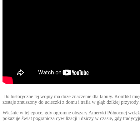
Tło historyczne tej wojny ma duże znaczenie dla fabuły. Konflikt 
zostaje zmuszony do ucieczki z domu i trafia w głąb dzikiej przyrody.
Właśnie w tej epoce, gdy ogromne obszary Ameryki Północnej wciąż 
pokazuje świat pogranicza cywilizacji i dziczy w czasie, gdy tradycyj