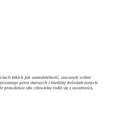
kteru, o relacjach między dośw
ej drogi w życiu
.
ściach takich jak samodzielność, szacunek wobec
zywanego przez starszych i bardziej doświadczonych.
że prawdziwa siła człowieka rodzi się z uważności,