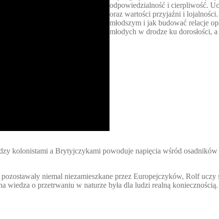
odpowiedzialność i cierpliwość. Uc
oraz wartości przyjaźni i lojalnoś
młodszym i jak budować relacje op
młodych w drodze ku dorosłości, 
między kolonistami a Brytyjczykami powoduje napięcia wśród osadnikó
pozostawały niemal niezamieszkane przez Europejczyków, Rolf uczy s
na wiedza o przetrwaniu w naturze była dla ludzi realną koniecznością.