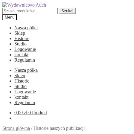
Przejdź
Przejdź
do
do
Szukaj:
Szukaj
nawigacji
treści
Menu
Nasza półka
Sklep
Historie
Studio
Logowanie
kontakt
Regulamin
Nasza półka
Sklep
Historie
Studio
Logowanie
kontakt
Regulamin
0,00
zł
0 Produkt
Strona główna
/
Historie naszych publikacji