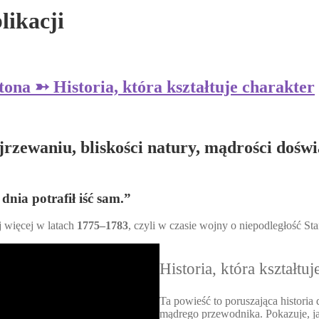
likacji
ona ➳ Historia, która kształtuje charakter
ojrzewaniu, bliskości natury, mądrości dośw
nia potrafił iść sam.”
j więcej w latach
1775–1783
, czyli w czasie wojny o niepodległość S
Historia, która kształtuj
Ta powieść to poruszająca histori
mądrego przewodnika. Pokazuje, jak