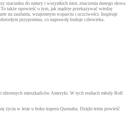
zy szacunku do natury i wszystkich istot, znaczenia danego słowa
ci. To także opowieść o tym, jak mądrze przekazywać wiedzę
arte na zaufaniu, wzajemnym wsparciu i uczciwości. Inspiruje
a dorosłym przypomina, co naprawdę buduje człowieka.
w i rdzennych mieszkańców Ameryki. W tych realiach młody Rolf
ię życia w lesie u boku trapera Quonaba. Dzięki temu powieść